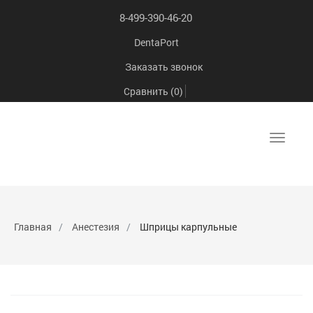
8-499-390-46-20
DentaPort
Заказать звонок
Сравнить (
0
)
Toggle
navigat
Главная
Анестезия
Шприцы карпульные