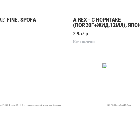
® FINE, SPOFA
AIREX - С НОРИТАКЕ
(ПОР.20Г+ЖИД.12МЛ), ЯПО
2 957
p
Нет в наличии