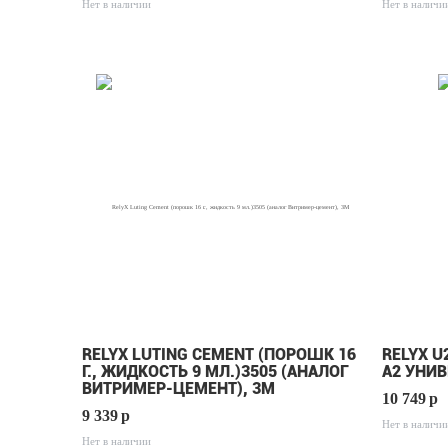
Нет в наличии
Нет в наличи
RELYX LUTING CEMENT (ПОРОШК 16
RELYX U
Г., ЖИДКОСТЬ 9 МЛ.)3505 (АНАЛОГ
А2 УНИ
ВИТРИМЕР-ЦЕМЕНТ), 3М
10 749
p
9 339
p
Нет в наличи
Нет в наличии