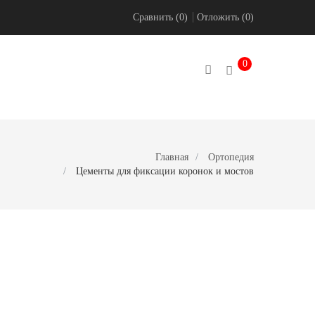
Сравнить (
0
)
Отложить
(
0
)
0
ВКА
Главная
Ортопедия
Цементы для фиксации коронок и мостов