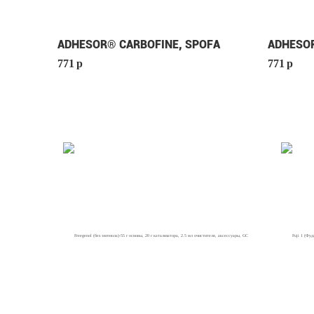
ADHESOR® CARBOFINE, SPOFA
ADHESOR
771
p
771
p