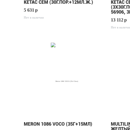
KETAC CEM (30Г.ПОР.+12МЛ.Ж.)
KETAC C
(3Х30Г.
5 631
p
56906, 
Нет в наличии
13 112
p
Нет в наличи
MERON 1086 VOCO (35Г+15МЛ)
MULTILI
ЖЕЛТЫЙ