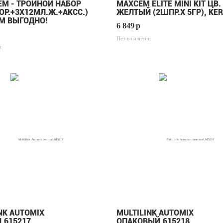
EM - ТРОЙНОЙ НАБОР
MAXCEM ELITE MINI KIT ЦВ.
ПОР.+3Х12МЛ.Ж.+АКСС.)
ЖЕЛТЫЙ (2ШПР.Х 5ГР), KER
3М ВЫГОДНО!
6 849
p
Нет в наличии
и
NK AUTOMIX
MULTILINK AUTOMIX
,615217
ОПАКОВЫЙ,615218