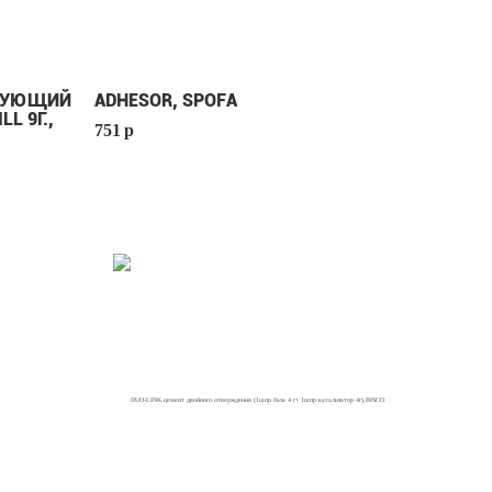
ИРУЮЩИЙ
ADHESOR, SPOFA
LL 9Г.,
751
p