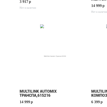
3 917
p
14 999
p
Нет в наличии
Нет в наличи
MULTILINK AUTOMIX
MULTIL
ТРАНСПА,615216
КОМПОЗ
14 999
p
6 399
p