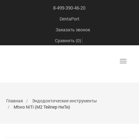
8-499-390-46-20
DentaPort
Заказать звонок
Сравнить (
0
)
Toggle
navigat
Главная
Эндодонтические инструменты
Mtwo NiTi (М2 Тейпер НиТи)