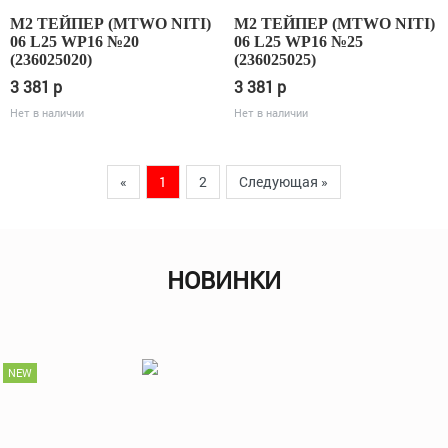
М2 ТЕЙПЕР (MTWO NITI)
М2 ТЕЙПЕР (MTWO NITI)
06 L25 WP16 №20
06 L25 WP16 №25
(236025020)
(236025025)
3 381
p
3 381
p
Нет в наличии
Нет в наличии
Previous
Next
«
1
2
Следующая »
НОВИНКИ
NEW