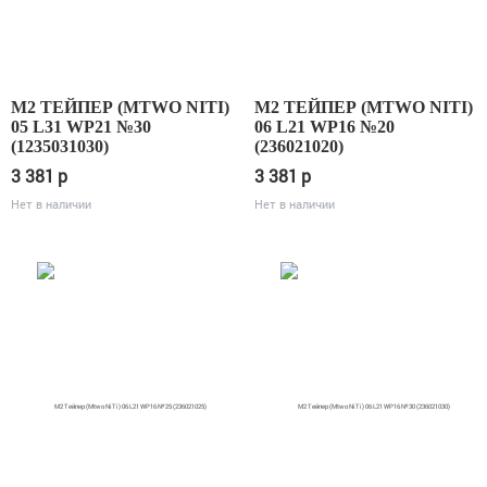
М2 ТЕЙПЕР (MTWO NITI)
М2 ТЕЙПЕР (MTWO NITI)
05 L31 WP21 №30
06 L21 WP16 №20
(1235031030)
(236021020)
3 381
p
3 381
p
Нет в наличии
Нет в наличии