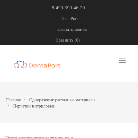
8-499-390-46-20
DentaPort
Заказать звонок
Сравнить (
0
)
Toggle
navigati
Главная
Одноразовые расходные материалы
Перчатки нитриловые