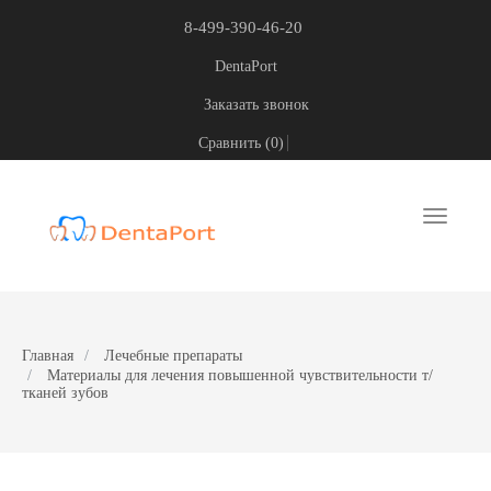
8-499-390-46-20
DentaPort
Заказать звонок
Сравнить (
0
)
Toggle
navigati
Главная
Лечебные препараты
Материалы для лечения повышенной чувствительности т/
тканей зубов