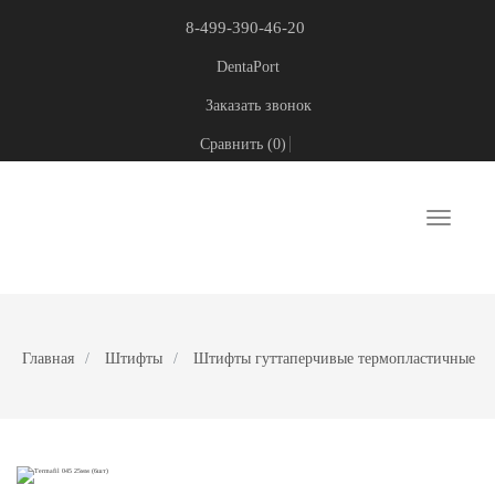
8-499-390-46-20
DentaPort
Заказать звонок
Сравнить (
0
)
Toggle
navigati
Главная
Штифты
Штифты гуттаперчивые термопластичные